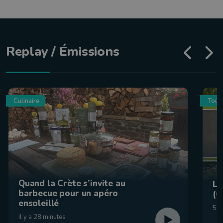
Replay / Émissions
Culinaire
Tour
Quand la Crète s’invite au
La
barbecue pour un apéro
(C
ensoleillé
5 a
il y a 28 minutes