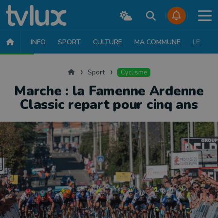
INFO
SPORT
CULTURE
MA COMMUNE
LE JT
SPORT
FOOTBALL
BASKET
CYCLISME
ATHLÉTISME
RUN
Accueil
Sport
Cyclisme
Marche : la Famenne Ardenne
Classic repart pour cinq ans