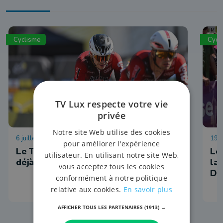
Cyclisme
Cycl
TV Lux respecte votre vie
privée
Notre site Web utilise des cookies
6 juillet 2026 à 19:01
19 j
pour améliorer l'expérience
Le Tour de France d'Arnaud de Lie
Le
utilisateur. En utilisant notre site Web,
déjà terminé
la
vous acceptez tous les cookies
Du
conformément à notre politique
relative aux cookies.
En savoir plus
AFFICHER TOUS LES PARTENAIRES
(1913) →