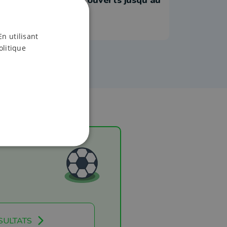
28 juin au moins
En utilisant
olitique
SULTATS