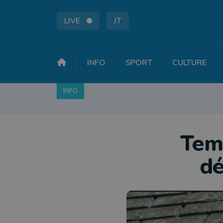
LIVE
JT
INFO
SPORT
CULTURE
INFO
FAITS DIVERS
POLITIQUE
SOCIÉTÉ
Temp
dé