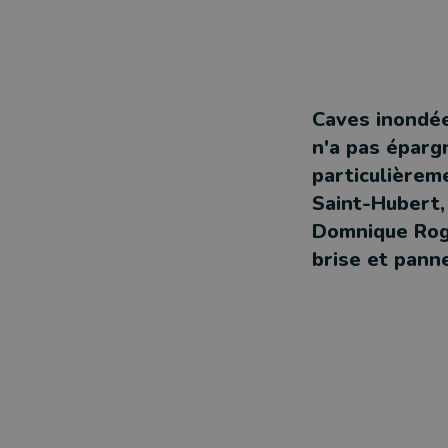
Caves inondée
n'a pas éparg
particulièrem
Saint-Hubert,
Domnique Roge
brise et pann