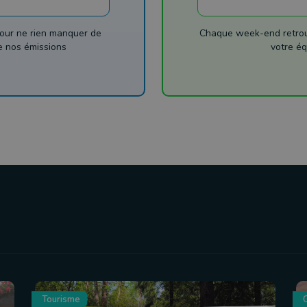
our ne rien manquer de
Chaque week-end retrouv
de nos émissions
votre éq
Tourisme
C