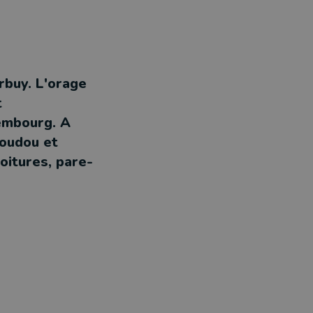
rbuy. L'orage
t
xembourg. A
Boudou et
oitures, pare-