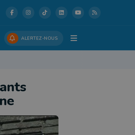
DCASTS
CONCOURS
JOBS
ALERTEZ-NOUS
RE
PATRIMOINE
DÉFENSE
FOLKLORE
JEUNESSE
TOURISME
tants
nne