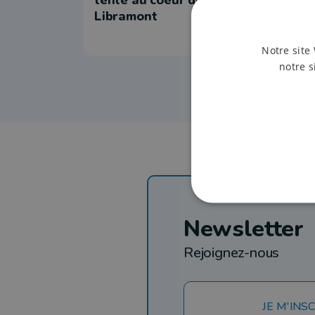
Libramont
Notre site 
notre s
Newsletter
Rejoignez-nous
JE M'INSC