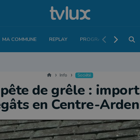
MA COMMUNE
REPLAY
PROGRAMME TV
PO
MOBILITÉ
SANTÉ
VIVALIA
ECONOMIE
AGRICULTURE
NATU
Accueil
Info
Société
ête de grêle : impor
gâts en Centre-Arde