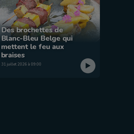
Des brochettes de
Blanc-Bleu Belge qui
La ba
mettent le feu aux
: Éta
braises
29 juillet
31 juillet 2026 à 09:00