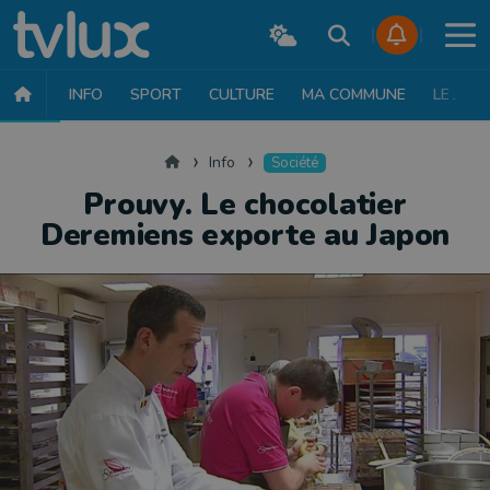
INFO
SPORT
CULTURE
MA COMMUNE
LE JT
INFO
FAITS DIVERS
POLITIQUE
SOCIÉTÉ
MOBILITÉ
SAN
Accueil
Info
Société
Prouvy. Le chocolatier
Deremiens exporte au Japon