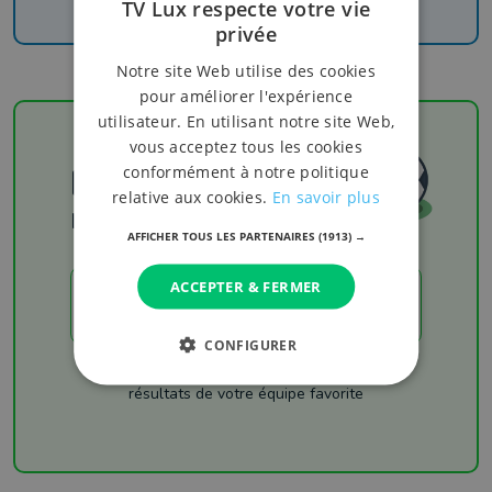
TV Lux respecte votre vie
privée
Notre site Web utilise des cookies
pour améliorer l'expérience
utilisateur. En utilisant notre site Web,
vous acceptez tous les cookies
Football
conformément à notre politique
relative aux cookies.
En savoir plus
Les résultats
AFFICHER TOUS LES PARTENAIRES
(1913) →
ACCEPTER & FERMER
LES RÉSULTATS
CONFIGURER
Chaque week-end retrouvez les derniers
résultats de votre équipe favorite