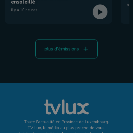
ensoleillé
5 a
il y a 10 heures
plus d'émissions
Toute l'actualité en Province de Luxembourg.
TV Lux, le média au plus proche de vous.