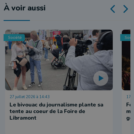
À voir aussi
Société
Soci
27 juillet 2026 à 14:43
17 j
Le bivouac du journalisme plante sa
Fe
tente au coeur de la Foire de
ma
Libramont
go