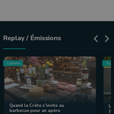
Replay / Émissions
Culinaire
Tour
Quand la Crète s’invite au
La
barbecue pour un apéro
(C