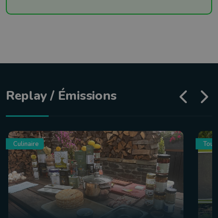
Replay / Émissions
Culinaire
Tour