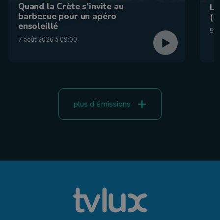
Quand la Crète s’invite au
La
barbecue pour un apéro
(C
ensoleillé
5 a
7 août 2026 à 09:00
plus d'émissions