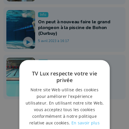
Info
On peut à nouveau faire le grand
plongeon à la piscine de Bohon
(Durbuy)
5 avril 2023 à 16:17
Info
La piscine de Vielsalm rénovée
TV Lux respecte votre vie
rouvrira ce mercredi 24 février
privée
23 février 2021 à 13:32
Notre site Web utilise des cookies
pour améliorer l'expérience
utilisateur. En utilisant notre site Web,
vous acceptez tous les cookies
conformément à notre politique
relative aux cookies.
En savoir plus