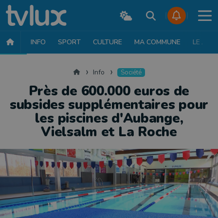
INFO
SPORT
CULTURE
MA COMMUNE
LE JT
INFO
FAITS DIVERS
POLITIQUE
SOCIÉTÉ
MOBILITÉ
SAN
Accueil
Info
Société
Près de 600.000 euros de
subsides supplémentaires pour
les piscines d'Aubange,
Vielsalm et La Roche