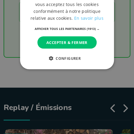
vous acceptez tous les cookies
conformément à notre politique
LES RÉSULTATS
relative aux cookies.
En savoir plus
AFFICHER TOUS LES PARTENAIRES
(1913) →
Chaque week-end retrouvez les derniers
résultats de votre équipe favorite
ACCEPTER & FERMER
CONFIGURER
Replay / Émissions