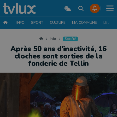
INFO
SPORT
CULTURE
MA COMMUNE
LE JT
INFO
FAITS DIVERS
POLITIQUE
SOCIÉTÉ
MOBILITÉ
SAN
Accueil
Info
Société
Après 50 ans d'inactivité, 16
cloches sont sorties de la
fonderie de Tellin