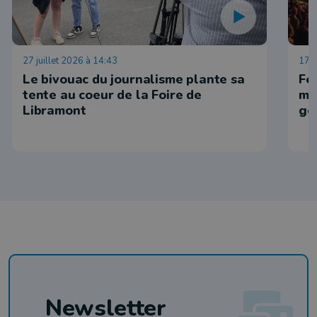
27 juillet 2026 à 14:43
17 j
Le bivouac du journalisme plante sa
Fe
tente au coeur de la Foire de
ma
Libramont
go
Newsletter