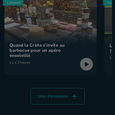
Culinaire
Tour
Quand la Crète s’invite au
La
barbecue pour un apéro
(C
ensoleillé
5 a
il y a 3 heures
plus d'émissions