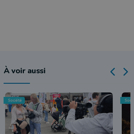
À voir aussi
Société
Soci