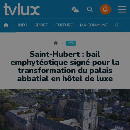
INFO
SPORT
CULTURE
MA COMMUNE
LE JT
INFO
FAITS DIVERS
POLITIQUE
SOCIÉTÉ
MOBILITÉ
SAN
Accueil
Info
Saint-Hubert : bail
emphytéotique signé pour la
transformation du palais
abbatial en hôtel de luxe