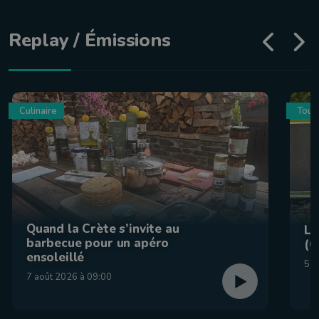
Replay / Émissions
Culinaire
Tour
Quand la Crète s’invite au
La
barbecue pour un apéro
(C
ensoleillé
5 a
7 août 2026 à 09:00