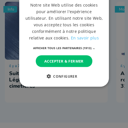
Notre site Web utilise des cookies
Info
Mobi
pour améliorer l'expérience
utilisateur. En utilisant notre site Web,
vous acceptez tous les cookies
conformément à notre politique
relative aux cookies.
En savoir plus
AFFICHER TOUS LES PARTENAIRES
(1913) →
ACCEPTER & FERMER
il y a 7 heures
il y
Suite à des vols, la commune de
Ar
CONFIGURER
Léglise coupe les robinets des
ro
cimetières
31