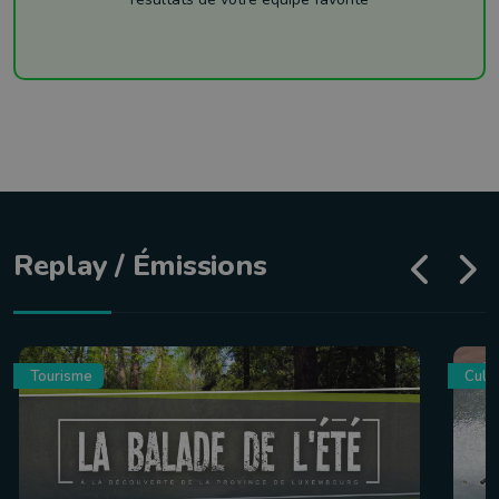
Replay / Émissions
Tourisme
Culin