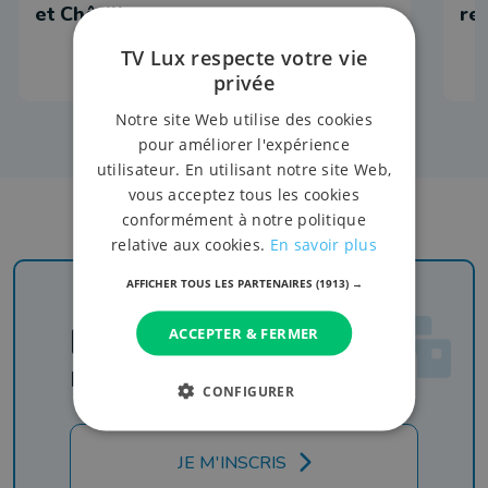
et Châtillon
re
TV Lux respecte votre vie
privée
Notre site Web utilise des cookies
pour améliorer l'expérience
utilisateur. En utilisant notre site Web,
vous acceptez tous les cookies
conformément à notre politique
relative aux cookies.
En savoir plus
AFFICHER TOUS LES PARTENAIRES
(1913) →
Newsletter
ACCEPTER & FERMER
Rejoignez-nous
CONFIGURER
JE M'INSCRIS