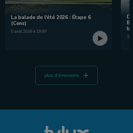
De
La balade de l'été 2026 : Étape 6
Be
(Cens)
br
5 août 2026 à 19:00
31 
plus d'émissions