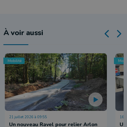
À voir aussi
Mobilité
Mobi
21 juillet 2026 à 09:55
16 j
Un nouveau Ravel pour relier Arlon
Un