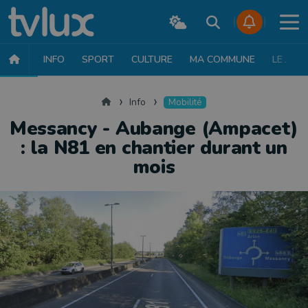
INFO
SPORT
CULTURE
MA COMMUNE
LE JT
INFO
FAITS DIVERS
POLITIQUE
SOCIÉTÉ
MOBILITÉ
SAN
Accueil
Info
Mobilité
Messancy - Aubange (Ampacet)
: la N81 en chantier durant un
mois