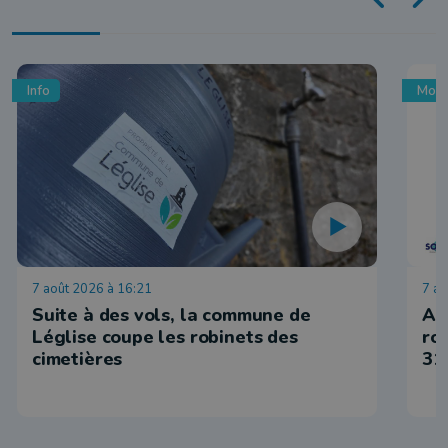
Info
Mobi
7 août 2026 à 16:21
7 ao
Suite à des vols, la commune de
Ar
Léglise coupe les robinets des
ro
cimetières
31