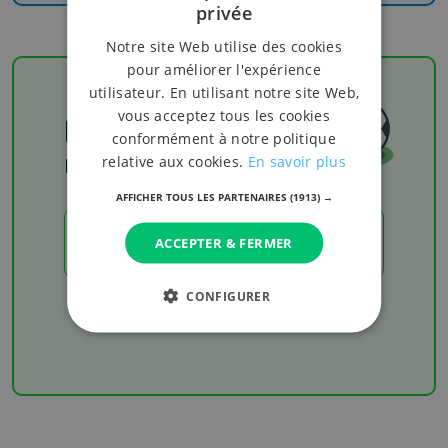
privée
Notre site Web utilise des cookies
pour améliorer l'expérience
utilisateur. En utilisant notre site Web,
vous acceptez tous les cookies
Football
conformément à notre politique
relative aux cookies.
En savoir plus
Les résultats
AFFICHER TOUS LES PARTENAIRES
(1913) →
LES RÉSULTATS
ACCEPTER & FERMER
CONFIGURER
Chaque week-end retrouvez les derniers
résultats de votre équipe favorite