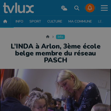
INFO
SPORT
CULTURE
MA COMMUNE
LE JT
INFO
FAITS DIVERS
POLITIQUE
SOCIÉTÉ
MOBILITÉ
SAN
Accueil
Info
L’INDA à Arlon, 3ème école
belge membre du réseau
PASCH