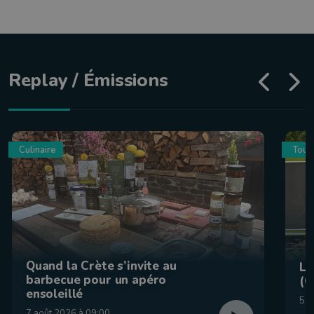
Replay / Émissions
Culinaire
Tour
Quand la Crète s’invite au
La
barbecue pour un apéro
(C
ensoleillé
5 a
7 août 2026 à 09:00