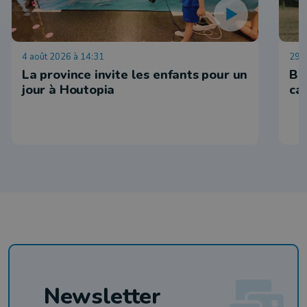
4 août 2026 à 14:31
29 j
La province invite les enfants pour un
Ba
jour à Houtopia
ca
Newsletter