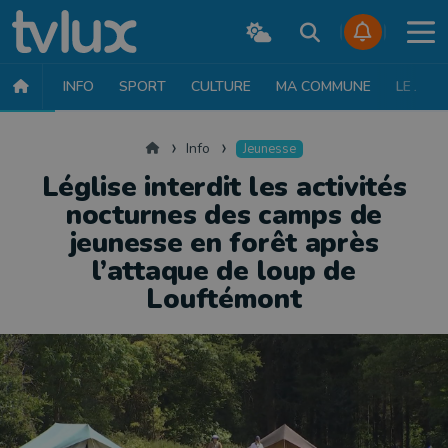
INFO
SPORT
CULTURE
MA COMMUNE
LE JT
INFO
FAITS DIVERS
POLITIQUE
SOCIÉTÉ
MOBILITÉ
SAN
Accueil
Info
Jeunesse
Léglise interdit les activités
nocturnes des camps de
jeunesse en forêt après
l’attaque de loup de
Louftémont