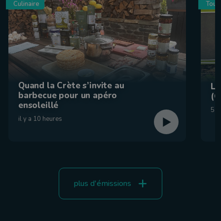
Culinaire
Tour
Quand la Crète s’invite au
La
barbecue pour un apéro
(C
ensoleillé
5 a
il y a 10 heures
plus d'émissions