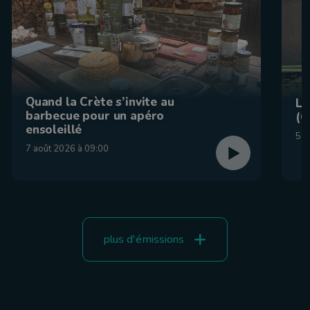
Quand la Crète s’invite au
La
barbecue pour un apéro
(C
ensoleillé
5 a
7 août 2026 à 09:00
plus d'émissions