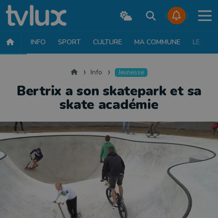
INFO
SPORT
CULTURE
MA COMMUNE
LE JT
INFO
FAITS DIVERS
POLITIQUE
SOCIÉTÉ
MOBILITÉ
SAN
Accueil
Info
Jeunesse
Bertrix a son skatepark et sa
skate académie