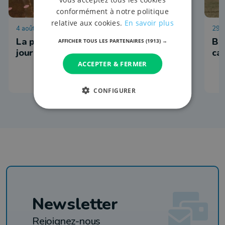
conformément à notre politique
relative aux cookies.
En savoir plus
4 août 2026 à 14:31
29 j
La province invite les enfants pour un
Ba
AFFICHER TOUS LES PARTENAIRES
(1913) →
jour à Houtopia
ca
ACCEPTER & FERMER
CONFIGURER
Newsletter
Rejoignez-nous