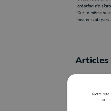
création de ska
Sur le même suje
beaux skatepark 
Articles 
Notre site 
notre s