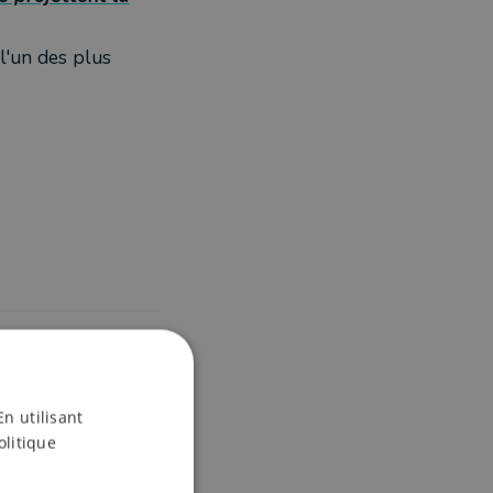
l'un des plus
e
En utilisant
olitique