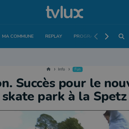
MA COMMUNE
REPLAY
PROGRAMME TV
PO
MOBILITÉ
SANTÉ
VIVALIA
ECONOMIE
AGRICULTURE
NATU
Accueil
Info
Fun
n. Succès pour le no
skate park à la Spetz