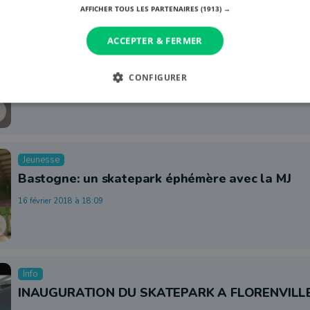
AFFICHER TOUS LES PARTENAIRES
(1913) →
ACCEPTER & FERMER
Fun
Les skaters d’Europe en ont mis plein la vue à 
CONFIGURER
25 juillet 2018 à 15:29
Jeunesse
Bastogne: un skatepark éphémère avec la MJ
16 février 2018 à 18:09
Info
INAUGURATION DU SKATEPARK A FLORENVILL