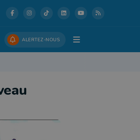
DCASTS
CONCOURS
JOBS
ALERTEZ-NOUS
RE
PATRIMOINE
DÉFENSE
FOLKLORE
JEUNESSE
TOURISME
uveau