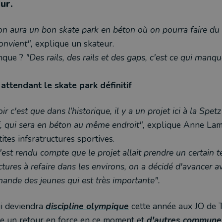
ur.
on aura un bon skate park en béton où on pourra faire du
onvient",
explique un skateur.
nque ?
"Des rails, des rails et des gaps, c'est ce qui manq
 attendant le skate park définitif
oir c'est que dans l'historique, il y a un projet ici à la Spet
if, qui sera en béton au même endroit",
explique Anne Lam
ites infsratructures sportives.
est rendu compte que le projet allait prendre un certain te
ctures à refaire dans les environs, on a décidé d'avancer a
ande des jeunes qui est très importante".
i deviendra
discipline olympique
cette année aux JO de
re un retour en force en ce moment et
d'autres communes