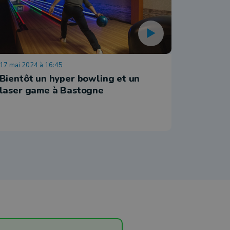
17 mai 2024 à 16:45
19 janvier 
Bientôt un hyper bowling et un
Odeigne:
laser game à Bastogne
fond ce