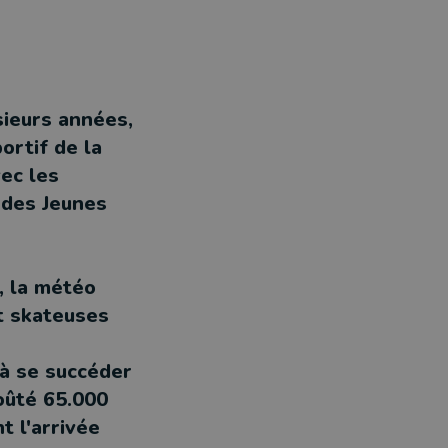
sieurs années,
ortif de la
vec les
 des Jeunes
, la météo
et skateuses
 à se succéder
coûté 65.000
t l'arrivée