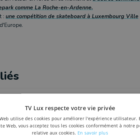
tepark comme La Roche-en-Ardenne.
t :
une compétition de skateboard à Luxembourg Ville
d'Europe.
liés
TV Lux respecte votre vie privée
Info
Création d'un skatepark à La Roche-en-Ardenn
Web utilise des cookies pour améliorer l'expérience utilisateur. 
ite Web, vous acceptez tous les cookies conformément à notre p
12 janvier 2021 à 16:46
relative aux cookies.
En savoir plus