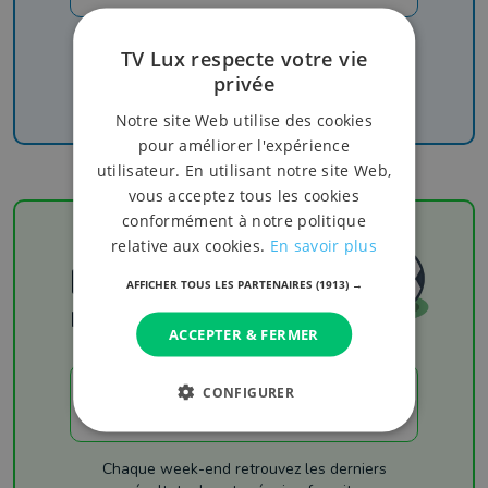
Recevez nos newsletters pour ne rien manquer
TV Lux respecte votre vie
de l'info, du sport et de nos émissions
privée
Notre site Web utilise des cookies
pour améliorer l'expérience
utilisateur. En utilisant notre site Web,
vous acceptez tous les cookies
conformément à notre politique
relative aux cookies.
En savoir plus
Football
AFFICHER TOUS LES PARTENAIRES
(1913) →
Les résultats
ACCEPTER & FERMER
CONFIGURER
LES RÉSULTATS
Chaque week-end retrouvez les derniers