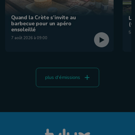
Quand la Crète s’invite au
La
barbecue pour un apéro
(C
ensoleillé
5 a
7 août 2026 à 09:00
plus d'émissions