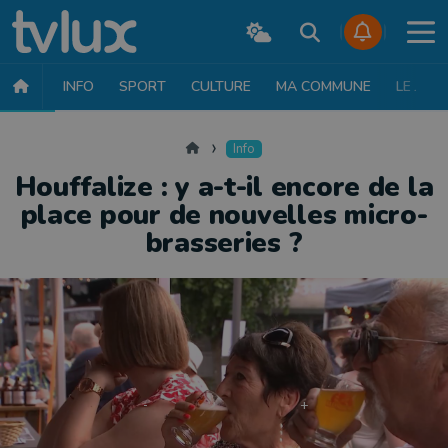
INFO
SPORT
CULTURE
MA COMMUNE
LE JT
INFO
FAITS DIVERS
POLITIQUE
SOCIÉTÉ
MOBILITÉ
SAN
Accueil
Info
Houffalize : y a-t-il encore de la
place pour de nouvelles micro-
brasseries ?