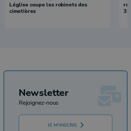
Léglise coupe les robinets des
ro
cimetières
31
Newsletter
Rejoignez-nous
JE M'INSCRIS