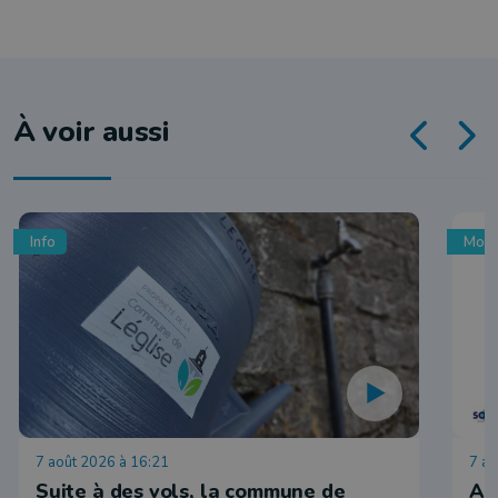
À voir aussi
Info
Mobi
7 août 2026 à 16:21
7 ao
Suite à des vols, la commune de
Ar