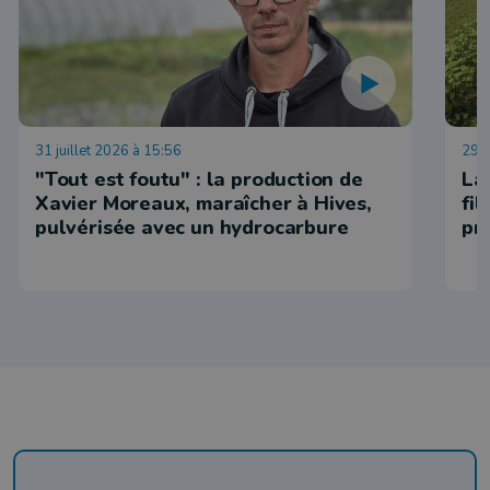
31 juillet 2026 à 15:56
29 j
"Tout est foutu" : la production de
La
Xavier Moreaux, maraîcher à Hives,
fi
pulvérisée avec un hydrocarbure
pr