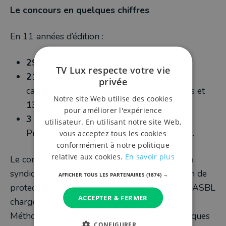
Le concours en quelques chiffres
En 11 années d’édition :
292 prairies
wallonnes ont été visitées ;
TV Lux respecte votre vie
218 agriculteur·rice·s
ont soumis une
privée
candidature dont
29 femmes
agricultrices et
Notre site Web utilise des cookies
13 couples
;
pour améliorer l'expérience
3 femmes agricultrices
ont remporté le
utilisateur. En utilisant notre site Web,
Premier prix et
3 autres
le Deuxième prix.
vous acceptez tous les cookies
conformément à notre politique
relative aux cookies.
En savoir plus
Le concours est une initiative de la FUGEA, un
syndicat agricole, de Natagora, une association de
AFFICHER TOUS LES PARTENAIRES
(1874) →
protection de la nature et de Natagriwal, une ASBL
ACCEPTER & FERMER
chargée, entre autres, de la promotion des
Méthodes Agro-Environnementales et Climatiques
CONFIGURER