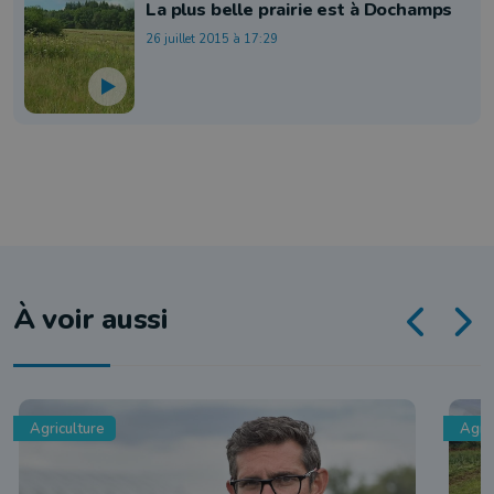
La plus belle prairie est à Dochamps
26 juillet 2015 à 17:29
À voir aussi
Agriculture
Agri