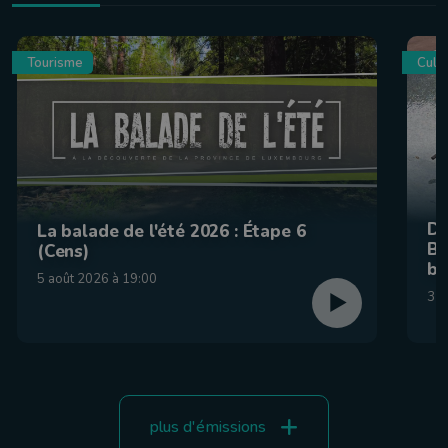
Tourisme
Culin
De
La balade de l'été 2026 : Étape 6
Be
(Cens)
br
5 août 2026 à 19:00
31 
plus d'émissions