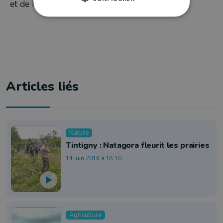
et de Natura 2000.
Articles liés
Nature
Tintigny : Natagora fleurit les prairies
14 juin 2016 à 18:10
Agriculture