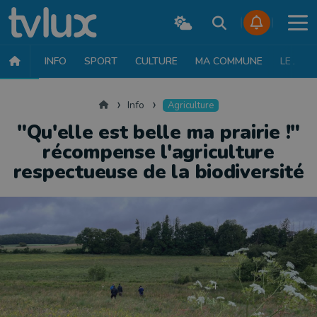
INFO
SPORT
CULTURE
MA COMMUNE
LE JT
INFO
FAITS DIVERS
POLITIQUE
SOCIÉTÉ
MOBILITÉ
SAN
Accueil
Info
Agriculture
"Qu'elle est belle ma prairie !"
récompense l'agriculture
respectueuse de la biodiversité