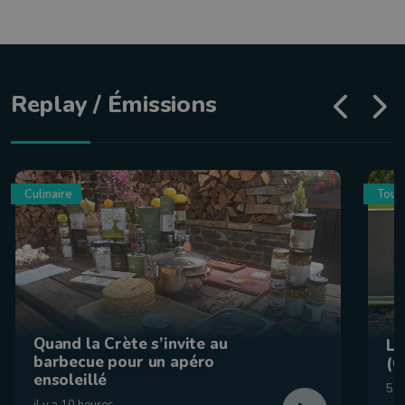
Replay / Émissions
Culinaire
Tour
Quand la Crète s’invite au
La
barbecue pour un apéro
(C
ensoleillé
5 a