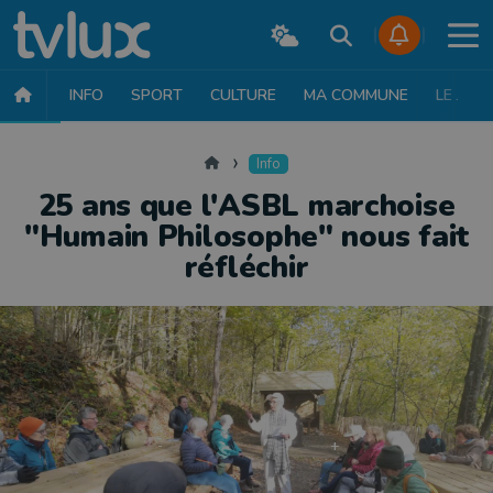
INFO
SPORT
CULTURE
MA COMMUNE
LE JT
INFO
FAITS DIVERS
POLITIQUE
SOCIÉTÉ
MOBILITÉ
SAN
Accueil
Info
25 ans que l'ASBL marchoise
"Humain Philosophe" nous fait
réfléchir