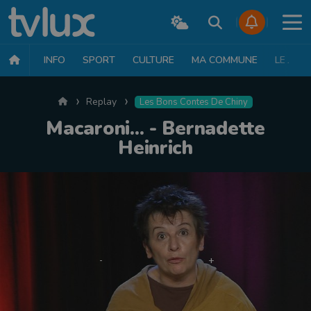
INFO
SPORT
CULTURE
MA COMMUNE
LE JT
Accueil
Replay
Les Bons Contes De Chiny
Macaroni... - Bernadette
Heinrich