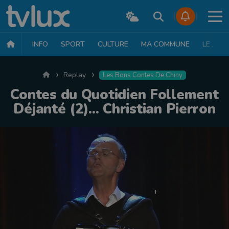
INFO
SPORT
CULTURE
MA COMMUNE
LE JT
Accueil
Replay
Les Bons Contes De Chiny
Contes du Quotidien Follement
Déjanté (2)... Christian Pierron