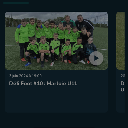
3 juin 2024 à 19:00
26 
Défi Foot #10 : Marloie U11
Dé
U1