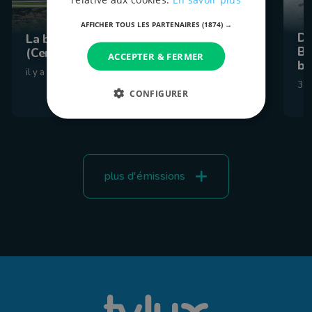
AFFICHER TOUS LES PARTENAIRES
(1874) →
De
La balade de l'été 2026 : Étape 6
Be
(Cens)
ACCEPTER & FERMER
br
il y a 10 heures
31 
CONFIGURER
plus d'émissions