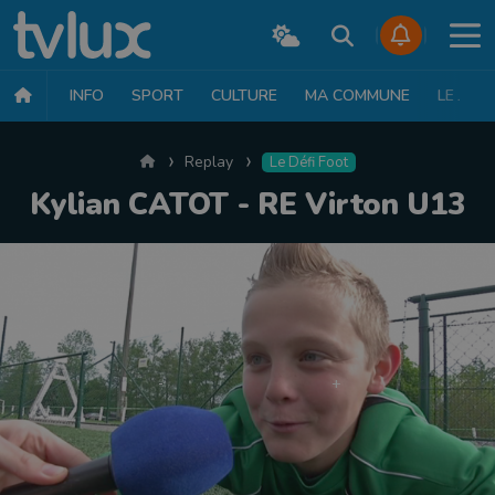
INFO
SPORT
CULTURE
MA COMMUNE
LE JT
Accueil
Replay
Le Défi Foot
Kylian CATOT - RE Virton U13