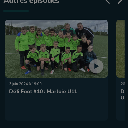
Autres épisodes
3 juin 2024 à 19:00
26 
Défi Foot #10 : Marloie U11
Dé
U1