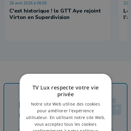
26 avril 2026 à 08:05
22 
C'est historique ! le GTT Aye rejoint
Le
Virton en Superdivision
l'
TV Lux respecte votre vie
privée
Newsletter
Notre site Web utilise des cookies
pour améliorer l'expérience
Rejoignez-nous
utilisateur. En utilisant notre site Web,
vous acceptez tous les cookies
conformément à notre politique