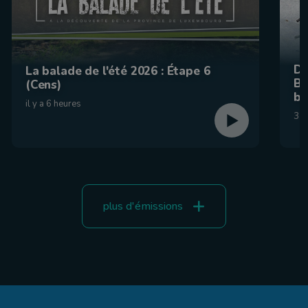
De
La balade de l'été 2026 : Étape 6
Be
(Cens)
br
il y a 6 heures
31 
plus d'émissions