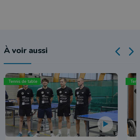
À voir aussi
Tennis de table
Tenn