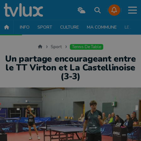
INFO
SPORT
CULTURE
MA COMMUNE
LE JT
SPORT
FOOTBALL
BASKET
CYCLISME
ATHLÉTISME
RUN
Accueil
Sport
Tennis De Table
Un partage encourageant entre
le TT Virton et La Castellinoise
(3-3)