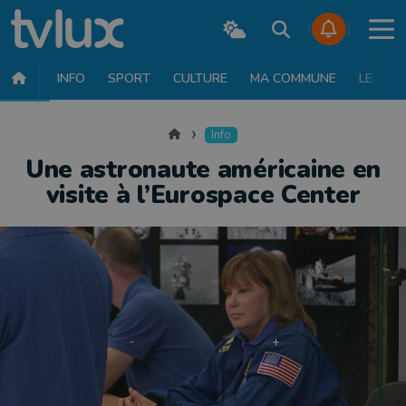
INFO
SPORT
CULTURE
MA COMMUNE
LE JT
INFO
FAITS DIVERS
POLITIQUE
SOCIÉTÉ
MOBILITÉ
SAN
Accueil
Info
Une astronaute américaine en
visite à l’Eurospace Center