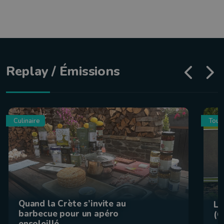
Replay / Émissions
Culinaire
Tour
Quand la Crète s’invite au
La
barbecue pour un apéro
(C
ensoleillé