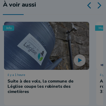
À voir aussi
Info
Mobi
il y a 1 heure
il y
Suite à des vols, la commune de
Ar
Léglise coupe les robinets des
ro
cimetières
31