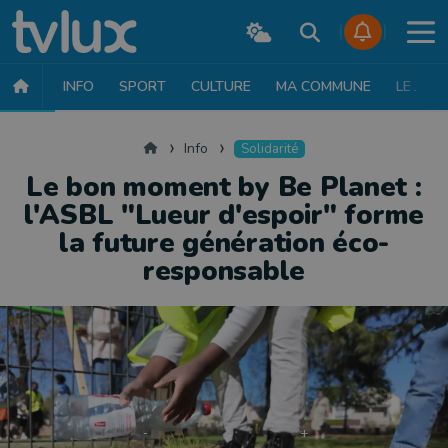
INFO
SPORT
CULTURE
MA COMMUNE
LE JT
INFO
FAITS DIVERS
POLITIQUE
SOCIÉTÉ
MOBILITÉ
SAN
Accueil
Info
Solidarité
Le bon moment by Be Planet :
l'ASBL "Lueur d'espoir" forme
la future génération éco-
responsable