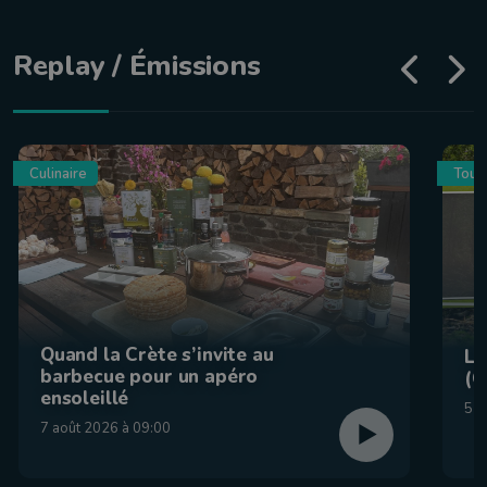
Replay / Émissions
Culinaire
Tour
Quand la Crète s’invite au
La
barbecue pour un apéro
(C
ensoleillé
5 a
7 août 2026 à 09:00