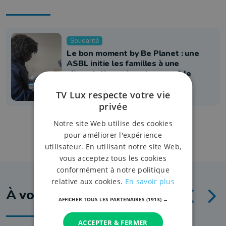
Solidarité
Le bon moment by Be Planet : une
ASBL initie les familles à une
alimentation saine et accessible
30 avril 2026 à 13:38
TV Lux respecte votre vie
privée
Notre site Web utilise des cookies
pour améliorer l'expérience
utilisateur. En utilisant notre site Web,
vous acceptez tous les cookies
conformément à notre politique
relative aux cookies.
En savoir plus
À voir aussi
AFFICHER TOUS LES PARTENAIRES
(1913) →
ACCEPTER & FERMER