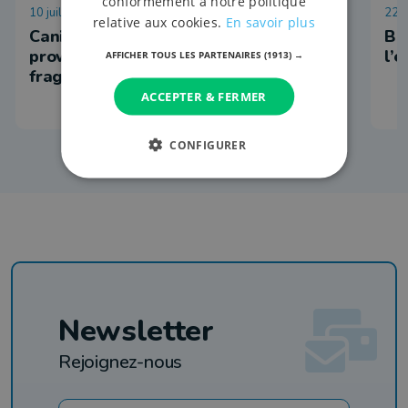
conformément à notre politique
10 juillet 2026 à 12:59
22 j
relative aux cookies.
En savoir plus
Canicule : mise en place d’un numéro
Ba
provincial d’aide aux personnes
l’
AFFICHER TOUS LES PARTENAIRES
(1913) →
fragiles
ACCEPTER & FERMER
CONFIGURER
Newsletter
Rejoignez-nous