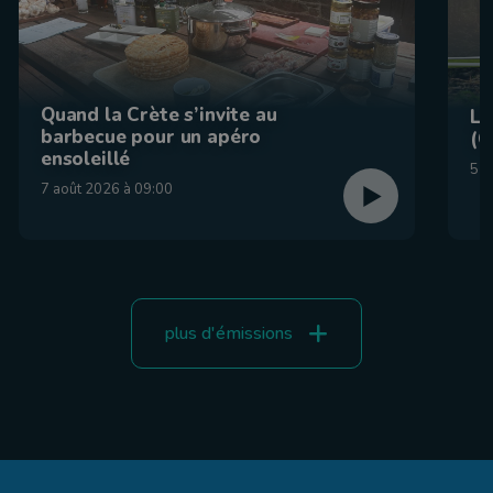
Quand la Crète s’invite au
La
barbecue pour un apéro
(C
ensoleillé
5 a
7 août 2026 à 09:00
plus d'émissions