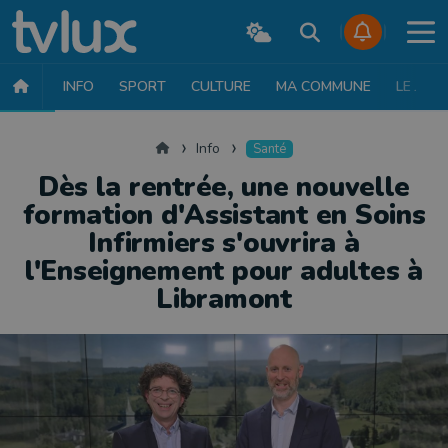
INFO
SPORT
CULTURE
MA COMMUNE
LE JT
INFO
FAITS DIVERS
POLITIQUE
SOCIÉTÉ
MOBILITÉ
SAN
Accueil
Info
Santé
Dès la rentrée, une nouvelle
formation d'Assistant en Soins
Infirmiers s'ouvrira à
l'Enseignement pour adultes à
Libramont