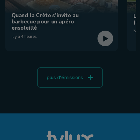
Quand la Crète s’invite au
La
barbecue pour un apéro
(C
ensoleillé
5 a
il y a 4 heures
plus d'émissions