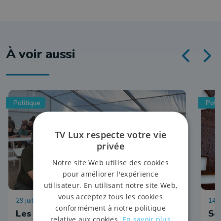
À voir aussi
Politique
Polit
TV Lux respecte votre vie
privée
Notre site Web utilise des cookies
pour améliorer l'expérience
utilisateur. En utilisant notre site Web,
vous acceptez tous les cookies
29 juillet 2026 à 16:01
14 j
conformément à notre politique
Les agents du DNF reçus par la
So
relative aux cookies.
En savoir plus