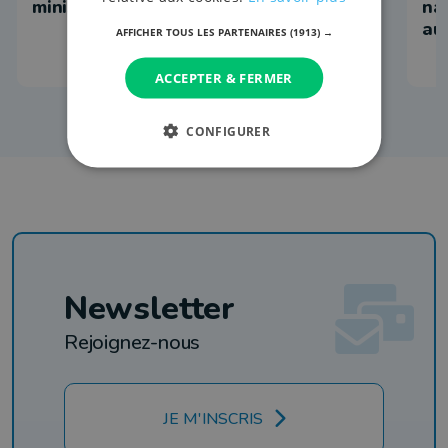
ministre Dalcq à Demo Forest
na
au
AFFICHER TOUS LES PARTENAIRES
(1913) →
ACCEPTER & FERMER
CONFIGURER
Newsletter
Rejoignez-nous
JE M'INSCRIS