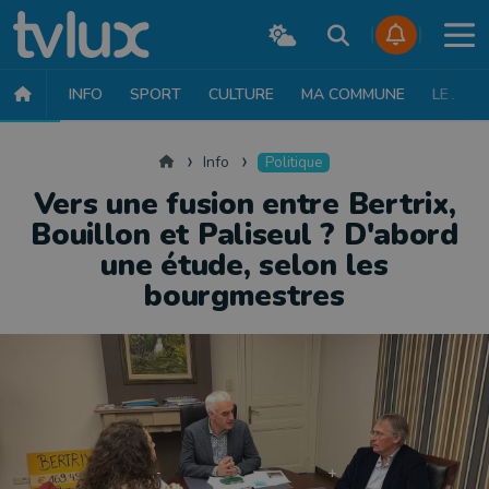
INFO
SPORT
CULTURE
MA COMMUNE
LE JT
INFO
FAITS DIVERS
POLITIQUE
SOCIÉTÉ
MOBILITÉ
SAN
Accueil
Info
Politique
Vers une fusion entre Bertrix,
Bouillon et Paliseul ? D'abord
une étude, selon les
bourgmestres