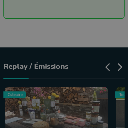
Replay / Émissions
Culinaire
Tour