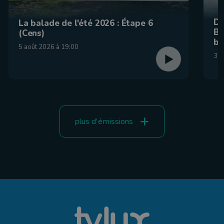
De
La balade de l'été 2026 : Étape 6
Be
(Cens)
br
5 août 2026 à 19:00
31 
plus d'émissions