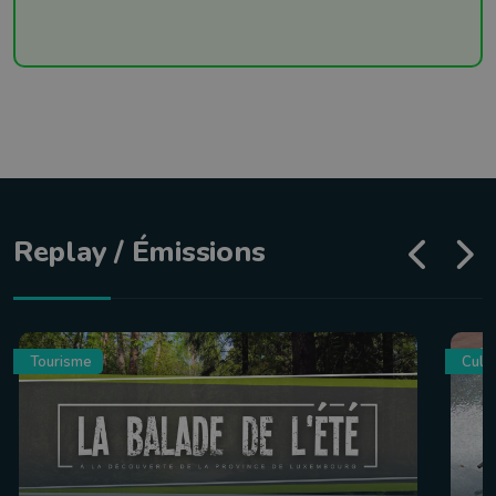
Replay / Émissions
Tourisme
Culin