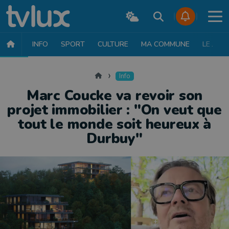
INFO
SPORT
CULTURE
MA COMMUNE
LE JT
INFO
FAITS DIVERS
POLITIQUE
SOCIÉTÉ
MOBILITÉ
SAN
Accueil
Info
Marc Coucke va revoir son
projet immobilier : "On veut que
tout le monde soit heureux à
Durbuy"