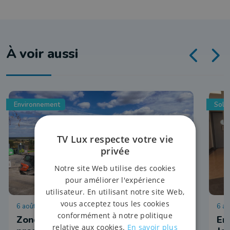
À voir aussi
Environnement
Solid
TV Lux respecte votre vie
privée
Notre site Web utilise des cookies
pour améliorer l'expérience
utilisateur. En utilisant notre site Web,
vous acceptez tous les cookies
6 août 2026 à 11:38
6 ao
conformément à notre politique
Zone Idélux : moins de déchets
En 
relative aux cookies.
En savoir plus