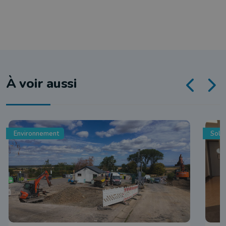
À voir aussi
Environnement
Solid