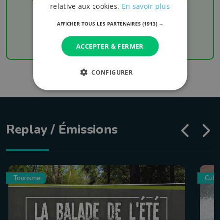
relative aux cookies.
En savoir plus
Chaque week-end retrouvez les derniers
résultats de votre équipe favorite
AFFICHER TOUS LES PARTENAIRES
(1913) →
ACCEPTER & FERMER
CONFIGURER
Replay / Émissions
Tourisme
Culin