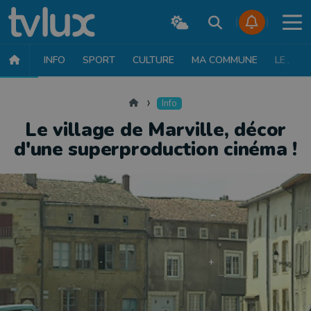
INFO
SPORT
CULTURE
MA COMMUNE
LE JT
INFO
FAITS DIVERS
POLITIQUE
SOCIÉTÉ
MOBILITÉ
SAN
Accueil
Info
Le village de Marville, décor
d'une superproduction cinéma !