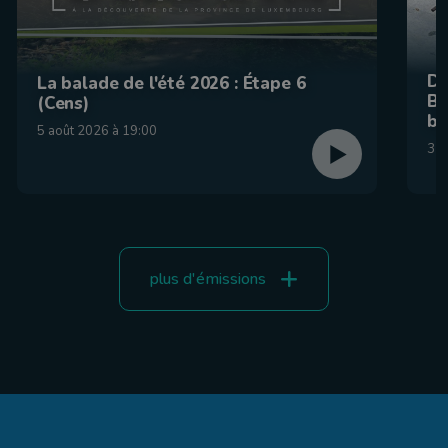
De
La balade de l'été 2026 : Étape 6
Be
(Cens)
br
5 août 2026 à 19:00
31 
plus d'émissions