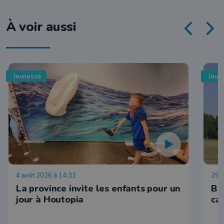
À voir aussi
Jeunesse
Jeun
4 août 2026 à 14:31
29 j
La province invite les enfants pour un
Ba
jour à Houtopia
ca