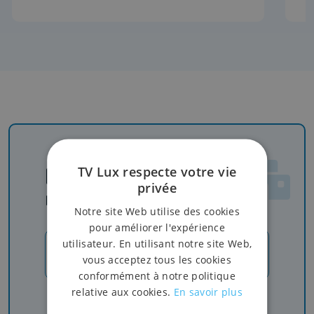
Newsletter
TV Lux respecte votre vie
privée
Rejoignez-nous
Notre site Web utilise des cookies
pour améliorer l'expérience
utilisateur. En utilisant notre site Web,
JE M'INSCRIS
vous acceptez tous les cookies
conformément à notre politique
relative aux cookies.
En savoir plus
Recevez nos newsletters pour ne rien manquer
de l'info, du sport et de nos émissions