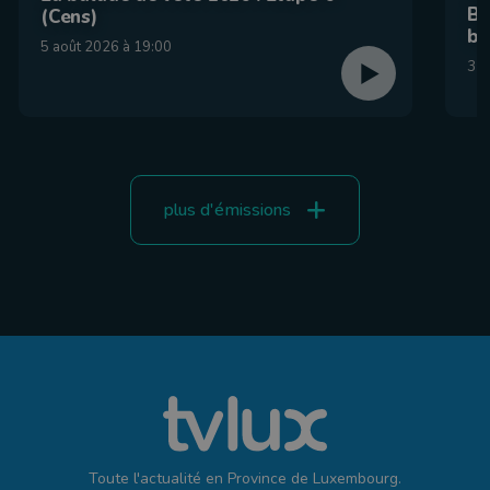
Be
(Cens)
br
5 août 2026 à 19:00
31 
plus d'émissions
Toute l'actualité en Province de Luxembourg.