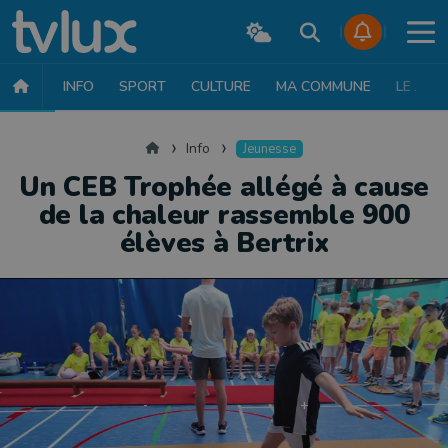
INFO
SPORT
CULTURE
MA COMMUNE
LE JT
INFO
FAITS DIVERS
POLITIQUE
SOCIÉTÉ
MOBILITÉ
SAN
Accueil
Info
Jeunesse
Un CEB Trophée allégé à cause
de la chaleur rassemble 900
élèves à Bertrix