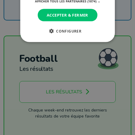
AFFICHER TOUS LES PARTENAIRES
(1874) →
ACCEPTER & FERMER
CONFIGURER
Football
Les résultats
LES RÉSULTATS
Chaque week-end retrouvez les derniers
résultats de votre équipe favorite