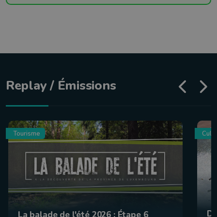
Replay / Émissions
Tourisme
Culin
De
La balade de l'été 2026 : Étape 6