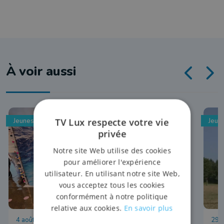
À voir aussi
TV Lux respecte votre vie
Jeunesse
Jeun
privée
Notre site Web utilise des cookies
pour améliorer l'expérience
utilisateur. En utilisant notre site Web,
vous acceptez tous les cookies
conformément à notre politique
relative aux cookies.
En savoir plus
4 août 2026 à 14:31
29 j