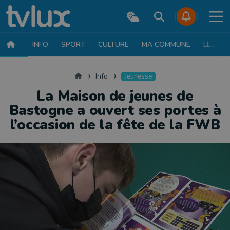
INFO
SPORT
CULTURE
MA COMMUNE
LE JT
INFO
FAITS DIVERS
POLITIQUE
SOCIÉTÉ
MOBILITÉ
SAN
Accueil
Info
Jeunesse
La Maison de jeunes de
Bastogne a ouvert ses portes à
l’occasion de la fête de la FWB