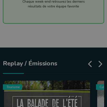
Chaque week-end retrouvez les derniers
résultats de votre équipe favorite
Replay / Émissions
Tourisme
Culin