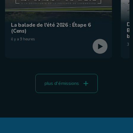
De
La balade de l'été 2026 : Étape 6
Be
(Cens)
br
il y a 9 heures
31 
plus d'émissions