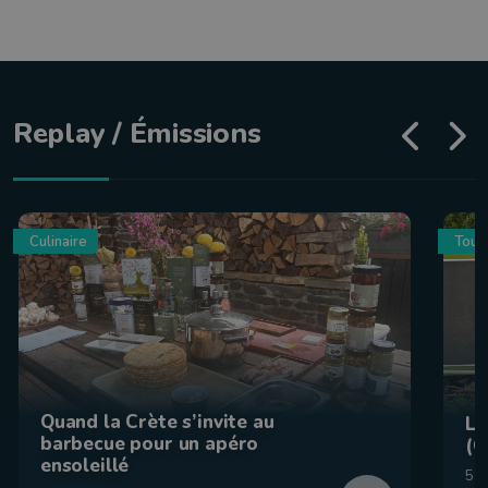
Replay / Émissions
Culinaire
Tour
Quand la Crète s’invite au
La
barbecue pour un apéro
(C
ensoleillé
5 a