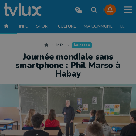
INFO
SPORT
CULTURE
MA COMMUNE
LE JT
INFO
FAITS DIVERS
POLITIQUE
SOCIÉTÉ
MOBILITÉ
SAN
Accueil
Info
Jeunesse
Journée mondiale sans
smartphone : Phil Marso à
Habay