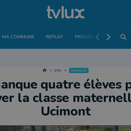
MA COMMUNE
REPLAY
PROGRAMME TV
PO
MOBILITÉ
SANTÉ
VIVALIA
ECONOMIE
AGRICULTURE
NATU
Accueil
Info
Jeunesse
manque quatre élèves 
er la classe maternel
Ucimont