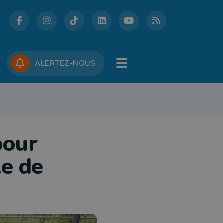
DCASTS
CONCOURS
JOBS
ALERTEZ-NOUS
RE
PATRIMOINE
DÉFENSE
FOLKLORE
JEUNESSE
TOURISME
pour
le de