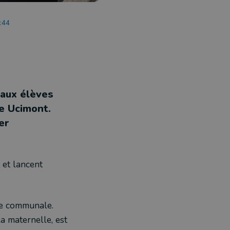
8:44
eaux élèves
e Ucimont.
er
 et lancent
le communale.
la maternelle, est