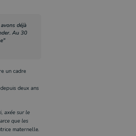
 avons déjà
ander. Au 30
e"
re un cadre
a depuis deux ans
, axée sur le
arce que les
utrice maternelle.