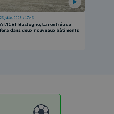
23 juillet 2026 à 17:43
6 juillet 20
A l'ICET Bastogne, la rentrée se
Léglise 
fera dans deux nouveaux bâtiments
nocturn
forêt a
Loufté