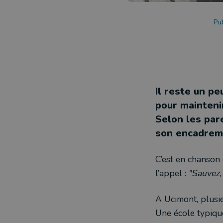
Pub
Il reste un p
pour mainteni
Selon les pare
son encadrem
C’est en chanson 
l’appel :
"Sauvez, 
A Ucimont, plusie
Une école typique