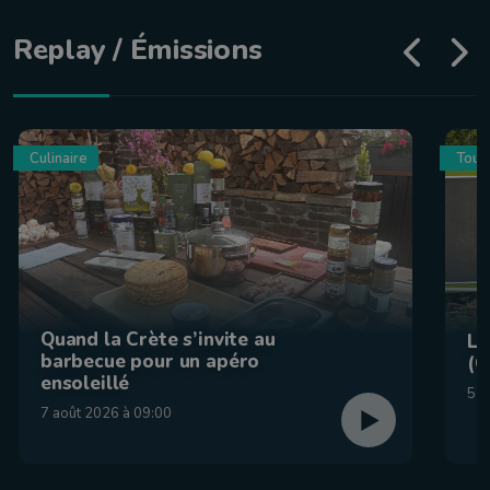
Replay / Émissions
Culinaire
Tour
Quand la Crète s’invite au
La
barbecue pour un apéro
(C
ensoleillé
5 a
7 août 2026 à 09:00