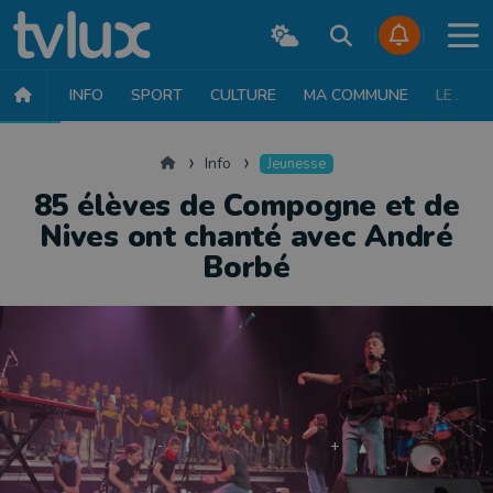
INFO
SPORT
CULTURE
MA COMMUNE
LE JT
INFO
FAITS DIVERS
POLITIQUE
SOCIÉTÉ
MOBILITÉ
SAN
Accueil
Info
Jeunesse
85 élèves de Compogne et de
Nives ont chanté avec André
Borbé