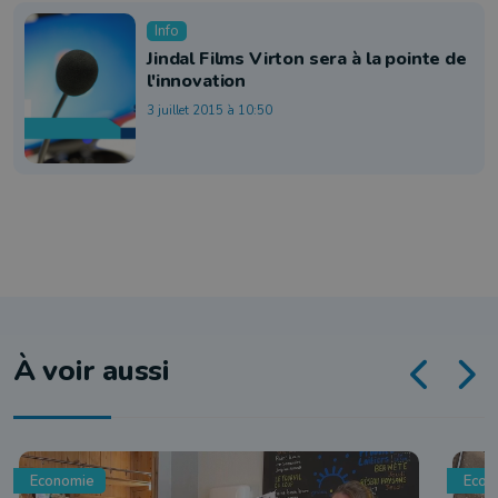
Info
Jindal Films Virton sera à la pointe de
l'innovation
3 juillet 2015 à 10:50
À voir aussi
Economie
Econ