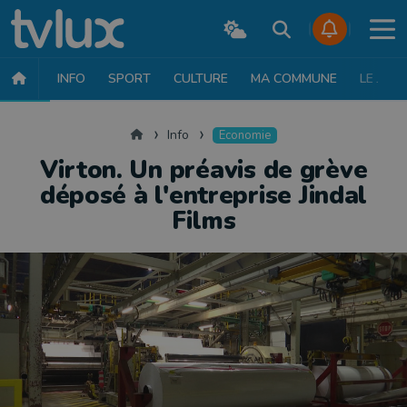
INFO
SPORT
CULTURE
MA COMMUNE
LE JT
INFO
FAITS DIVERS
POLITIQUE
SOCIÉTÉ
MOBILITÉ
SAN
Accueil
Info
Economie
Virton. Un préavis de grève
déposé à l'entreprise Jindal
Films