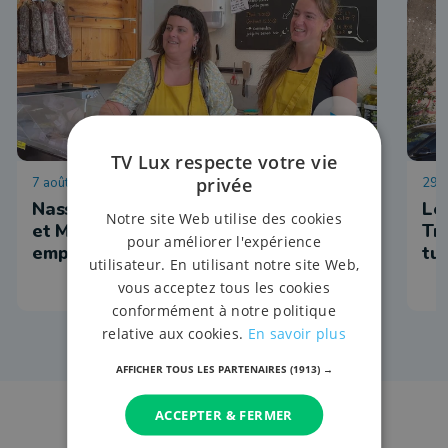
TV Lux respecte votre vie
privée
7 août 2026 à 12:55
29 j
Nassogne: l'épicerie reprise par Lily
Le
Notre site Web utilise des cookies
et Madeleine, les deux anciennes
Tr
pour améliorer l'expérience
employées
tu
utilisateur. En utilisant notre site Web,
vous acceptez tous les cookies
conformément à notre politique
relative aux cookies.
En savoir plus
AFFICHER TOUS LES PARTENAIRES
(1913) →
ACCEPTER & FERMER