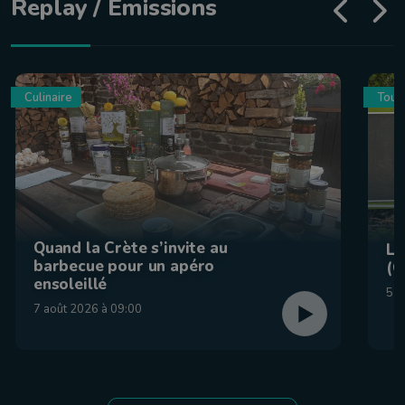
Replay / Émissions
Culinaire
Tour
Quand la Crète s’invite au
La
barbecue pour un apéro
(C
ensoleillé
5 a
7 août 2026 à 09:00