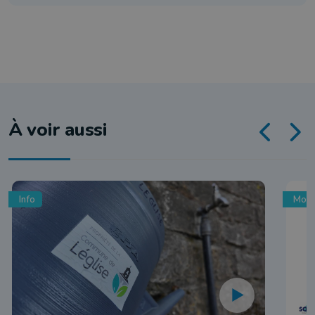
À voir aussi
Info
Mobi