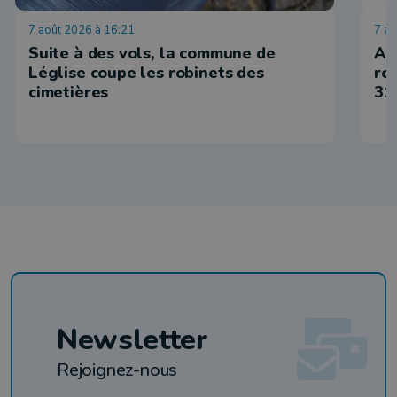
7 août 2026 à 16:21
7 ao
Suite à des vols, la commune de
Ar
Léglise coupe les robinets des
ro
cimetières
31
Newsletter
Rejoignez-nous