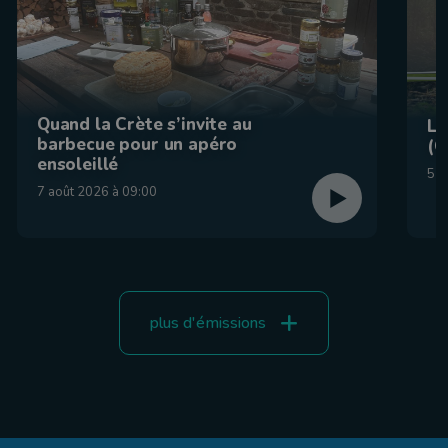
Quand la Crète s’invite au
La
barbecue pour un apéro
(C
ensoleillé
5 a
7 août 2026 à 09:00
plus d'émissions