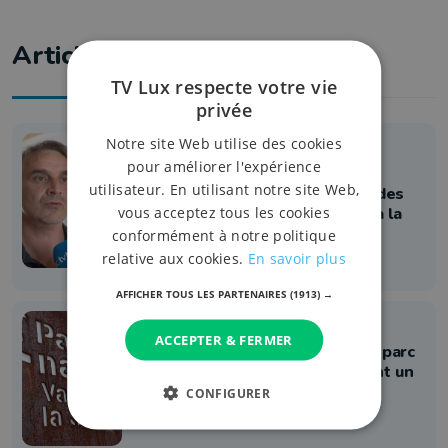
Articles liés
TV Lux respecte votre vie
privée
Notre site Web utilise des cookies
Info
pour améliorer l'expérience
Parc National : Nicolas Ancion
utilisateur. En utilisant notre site Web,
suspendu à titre provisoire, gel des
vous acceptez tous les cookies
subsides européens et rapport à la
Région Wallonne
conformément à notre politique
relative aux cookies.
En savoir plus
4 août 2026 à 09:44
AFFICHER TOUS LES PARTENAIRES
(1913) →
Politique
ACCEPTER & FERMER
Soupçon de conflit d'intérêts au parc
national, des députés demandent un
audit externe
CONFIGURER
14 juillet 2026 à 17:18