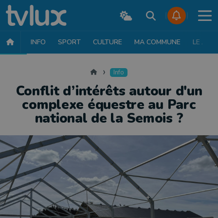
INFO
SPORT
CULTURE
MA COMMUNE
LE JT
INFO
FAITS DIVERS
POLITIQUE
SOCIÉTÉ
MOBILITÉ
SAN
Accueil
Info
Conflit d’intérêts autour d'un
complexe équestre au Parc
national de la Semois ?