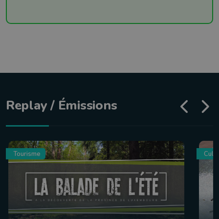
Replay / Émissions
Tourisme
Culin