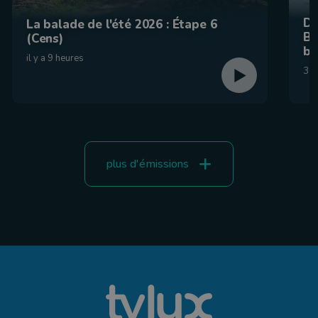
De
La balade de l'été 2026 : Étape 6
Be
(Cens)
br
il y a 9 heures
31 
plus d'émissions