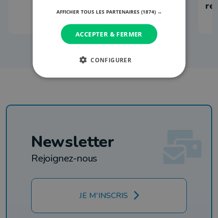
re
AFFICHER TOUS LES PARTENAIRES
(1874) →
ACCEPTER & FERMER
CONFIGURER
Newsletter
Rejoignez-nous
JE M'INSCRIS