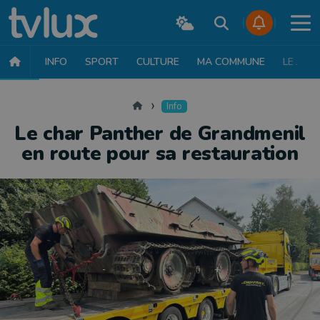
INFO
SPORT
CULTURE
MA COMMUNE
LE JT
INFO
FAITS DIVERS
POLITIQUE
SOCIÉTÉ
MOBILITÉ
SAN
Accueil
Info
Le char Panther de Grandmenil
en route pour sa restauration