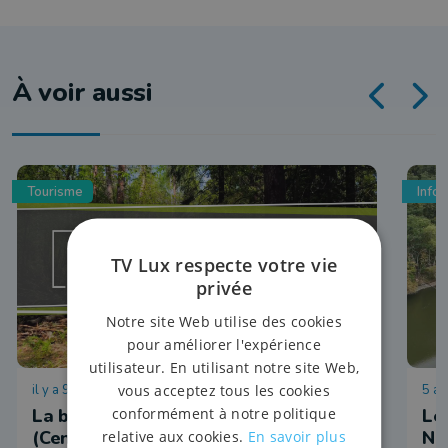
À voir aussi
Tourisme
Info
TV Lux respecte votre vie
privée
Notre site Web utilise des cookies
pour améliorer l'expérience
utilisateur. En utilisant notre site Web,
vous acceptez tous les cookies
il y a 9 heures
5 ao
conformément à notre politique
La balade de l'été 2026 : Étape 6
Le
(Cens)
Ni
relative aux cookies.
En savoir plus