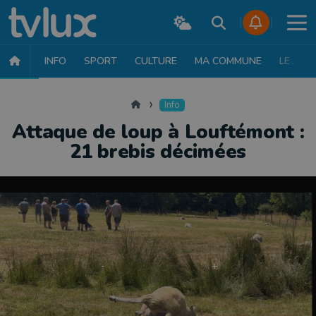
INFO
SPORT
CULTURE
MA COMMUNE
LE JT
INFO
FAITS DIVERS
POLITIQUE
SOCIÉTÉ
MOBILITÉ
SAN
Accueil
Info
Attaque de loup à Louftémont :
21 brebis décimées