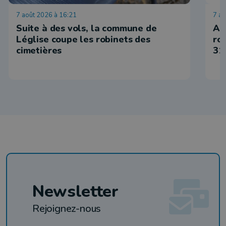
7 août 2026 à 16:21
7 ao
Suite à des vols, la commune de
Ar
Léglise coupe les robinets des
ro
cimetières
31
Newsletter
Rejoignez-nous