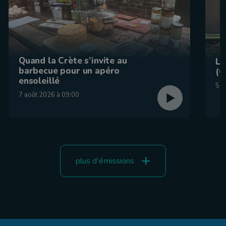
Quand la Crète s’invite au
La
barbecue pour un apéro
(C
ensoleillé
5 a
7 août 2026 à 09:00
plus d'émissions