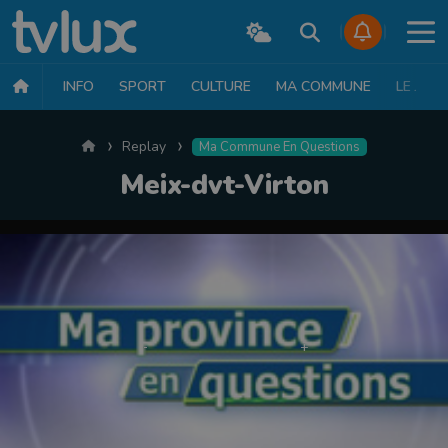
INFO
SPORT
CULTURE
MA COMMUNE
LE JT
Accueil
Replay
Ma Commune En Questions
Meix-dvt-Virton