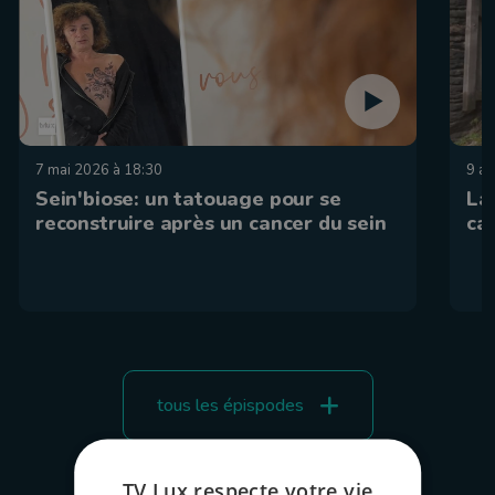
7 mai 2026 à 18:30
9 av
Sein'biose: un tatouage pour se
La
reconstruire après un cancer du sein
ca
tous les épispodes
TV Lux respecte votre vie