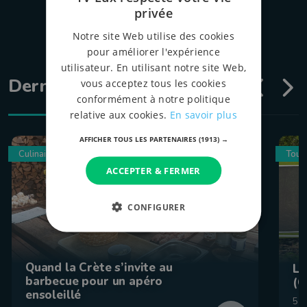
privée
Notre site Web utilise des cookies
pour améliorer l'expérience
utilisateur. En utilisant notre site Web,
Dernières émissions
vous acceptez tous les cookies
conformément à notre politique
relative aux cookies.
En savoir plus
AFFICHER TOUS LES PARTENAIRES
(1913) →
Culinaire
Tour
ACCEPTER & FERMER
CONFIGURER
Quand la Crète s’invite au
La
barbecue pour un apéro
(C
ensoleillé
5 a