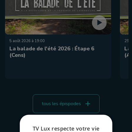
5 août 2026 à 19:00
29 j
La balade de l'été 2026 : Étape 6
La
(Cens)
(A
tous les épispodes
TV Lux respecte votre vie