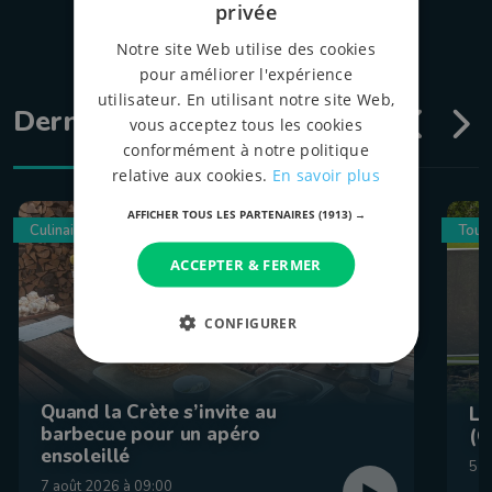
privée
Notre site Web utilise des cookies
pour améliorer l'expérience
utilisateur. En utilisant notre site Web,
Dernières émissions
vous acceptez tous les cookies
conformément à notre politique
relative aux cookies.
En savoir plus
AFFICHER TOUS LES PARTENAIRES
(1913) →
Culinaire
Tour
ACCEPTER & FERMER
CONFIGURER
Quand la Crète s’invite au
La
barbecue pour un apéro
(C
ensoleillé
5 a
7 août 2026 à 09:00