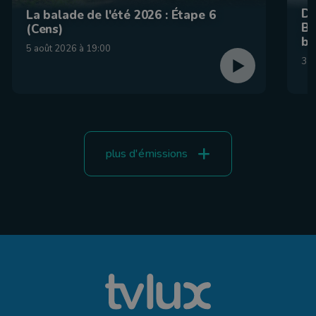
De
La balade de l'été 2026 : Étape 6
Be
(Cens)
br
5 août 2026 à 19:00
31 
plus d'émissions