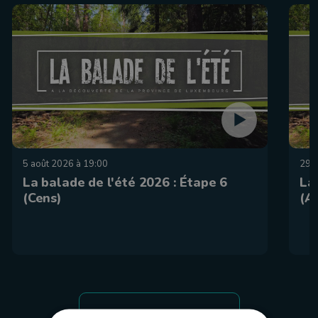
5 août 2026 à 19:00
29 j
La balade de l'été 2026 : Étape 6
La
(Cens)
(A
tous les épispodes