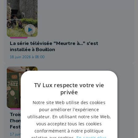
Cinéma
La série télévisée "Meurtre à..." s'est
installée à Bouillon
18 juin 2026 à 08:00
TV Lux respecte votre vie
privée
Notre site Web utilise des cookies
Musique
pour améliorer l'expérience
Trois légendes mondiales mises à
utilisateur. En utilisant notre site Web,
l'honneur au 42ème Gaume Jazz
vous acceptez tous les cookies
Festival
conformément à notre politique
17 juin 2026 à 19:22
relative aux cookies.
En savoir plus