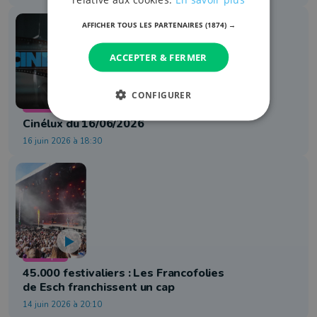
AFFICHER TOUS LES PARTENAIRES
(1874) →
ACCEPTER & FERMER
CONFIGURER
Cinéma
Cinélux du 16/06/2026
16 juin 2026 à 18:30
Musique
45.000 festivaliers : Les Francofolies
de Esch franchissent un cap
14 juin 2026 à 20:10