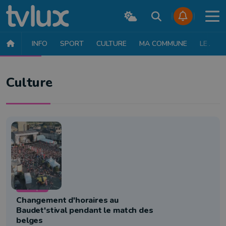
INFO
SPORT
CULTURE
MA COMMUNE
LE JT
CULTURE
MUSIQUE
EXPOSITION
THÉÂTRE
LITTÉRATURE
Culture
Musique
Changement d'horaires au
Baudet'stival pendant le match des
belges