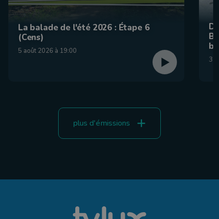
De
La balade de l'été 2026 : Étape 6
Be
(Cens)
br
5 août 2026 à 19:00
31 
plus d'émissions