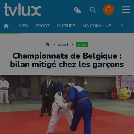
INFO
SPORT
CULTURE
MA COMMUNE
LE JT
SPORT
FOOTBALL
BASKET
CYCLISME
ATHLÉTISME
RUN
Accueil
Sport
Judo
Championnats de Belgique :
bilan mitigé chez les garçons