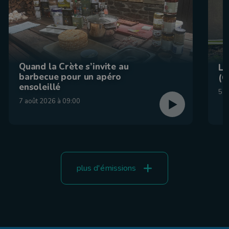
Quand la Crète s’invite au
La
barbecue pour un apéro
(C
ensoleillé
5 a
7 août 2026 à 09:00
plus d'émissions