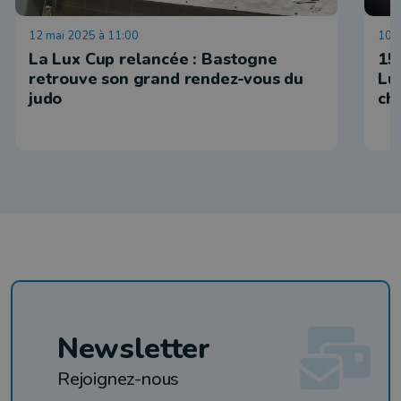
12 mai 2025 à 11:00
10 f
La Lux Cup relancée : Bastogne
15
retrouve son grand rendez-vous du
Lu
judo
ch
Newsletter
Rejoignez-nous