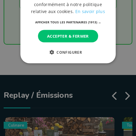
conformément à notre politique
relative aux cookies.
En savoir plus
Chaque week-end retrouvez les derniers
résultats de votre équipe favorite
AFFICHER TOUS LES PARTENAIRES
(1913) →
ACCEPTER & FERMER
CONFIGURER
Replay / Émissions
Culinaire
Tour