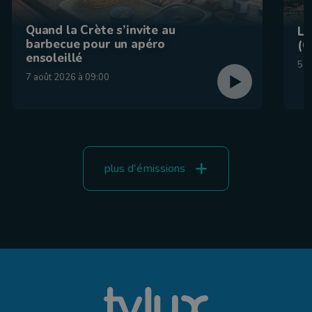
Quand la Crète s’invite au
La
barbecue pour un apéro
(C
ensoleillé
5 a
7 août 2026 à 09:00
plus d'émissions