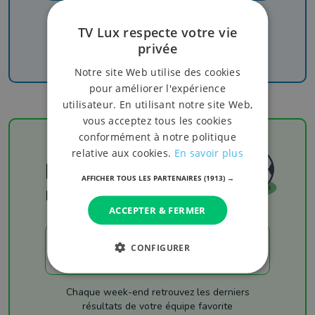
Recevez nos newsletters pour ne rien manquer
TV Lux respecte votre vie
de l'info, du sport et de nos émissions
privée
Notre site Web utilise des cookies
pour améliorer l'expérience
utilisateur. En utilisant notre site Web,
vous acceptez tous les cookies
conformément à notre politique
relative aux cookies.
En savoir plus
Football
AFFICHER TOUS LES PARTENAIRES
(1913) →
Les résultats
ACCEPTER & FERMER
CONFIGURER
LES RÉSULTATS
Chaque week-end retrouvez les derniers
résultats de votre équipe favorite