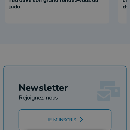
retrouve son grand rendez-vous du
Lu
judo
ch
Newsletter
Rejoignez-nous
JE M'INSCRIS