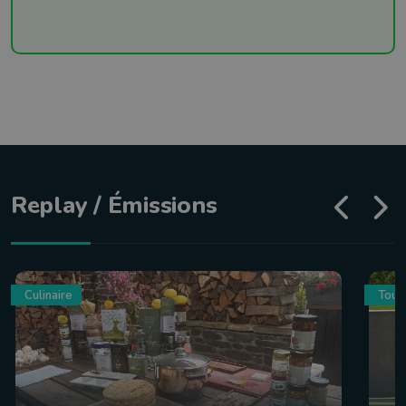
Replay / Émissions
Culinaire
Tour