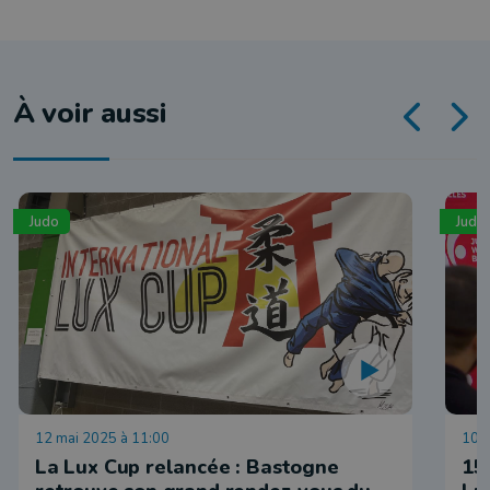
À voir aussi
Judo
Judo
12 mai 2025 à 11:00
10 f
La Lux Cup relancée : Bastogne
15