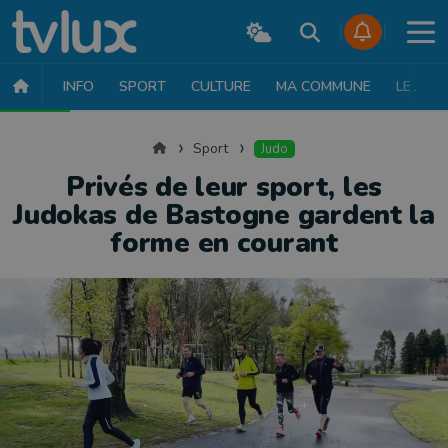
INFO
SPORT
CULTURE
MA COMMUNE
LE JT
SPORT
FOOTBALL
BASKET
CYCLISME
ATHLÉTISME
RUN
Accueil
Sport
Judo
Privés de leur sport, les
Judokas de Bastogne gardent la
forme en courant