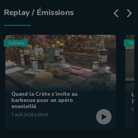
Replay / Émissions
Culinaire
Tour
Quand la Crète s’invite au
La
barbecue pour un apéro
(C
ensoleillé
5 a
7 août 2026 à 09:00