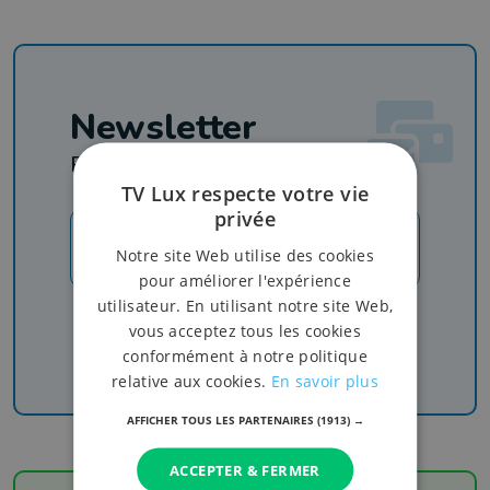
Newsletter
Rejoignez-nous
TV Lux respecte votre vie
privée
JE M'INSCRIS
Notre site Web utilise des cookies
pour améliorer l'expérience
utilisateur. En utilisant notre site Web,
Recevez nos newsletters pour ne rien manquer
vous acceptez tous les cookies
de l'info, du sport et de nos émissions
conformément à notre politique
relative aux cookies.
En savoir plus
AFFICHER TOUS LES PARTENAIRES
(1913) →
ACCEPTER & FERMER