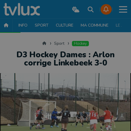
INFO
SPORT
CULTURE
MA COMMUNE
LE JT
SPORT
FOOTBALL
BASKET
CYCLISME
ATHLÉTISME
RUN
Accueil
Sport
Hockey
D3 Hockey Dames : Arlon
corrige Linkebeek 3-0