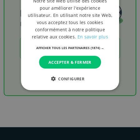
Notre site Web utilise des cookies
pour améliorer l'expérience
Football
utilisateur. En utilisant notre site Web,
vous acceptez tous les cookies
Les résultats
conformément à notre politique
relative aux cookies.
En savoir plus
LES RÉSULTATS
AFFICHER TOUS LES PARTENAIRES
(1874) →
ACCEPTER & FERMER
Chaque week-end retrouvez les derniers
résultats de votre équipe favorite
CONFIGURER