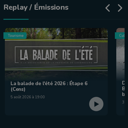
Replay / Émissions
Tourisme
Culin
De
La balade de l'été 2026 : Étape 6
Be
(Cens)
br
5 août 2026 à 19:00
31 