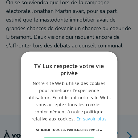
On se souviendra que lors de la campagne
électorale Jonathan Martin avait, pour sa part,
estimé que le mastodonte immobilier avait de
grandes chances de devenir un chancre au coeur de
Libramont. Deux visions qui risquent encore de
s'affronter lors des débats au conseil communal.
TV Lux respecte votre vie
privée
Notre site Web utilise des cookies
pour améliorer l'expérience
utilisateur. En utilisant notre site Web,
vous acceptez tous les cookies
conformément à notre politique
relative aux cookies.
En savoir plus
AFFICHER TOUS LES PARTENAIRES
(1913) →
À voir aussi