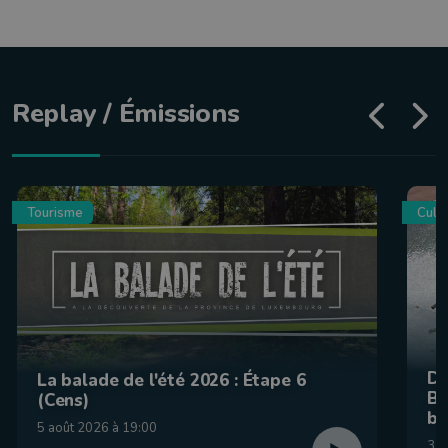
Replay / Émissions
Tourisme
Culin
De
La balade de l'été 2026 : Étape 6
Be
(Cens)
br
5 août 2026 à 19:00
31 