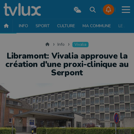
INFO
SPORT
CULTURE
MA COMMUNE
LE JT
INFO
FAITS DIVERS
POLITIQUE
SOCIÉTÉ
MOBILITÉ
SAN
Accueil
Info
Vivalia
Libramont: Vivalia approuve la
création d'une proxi-clinique au
Serpont