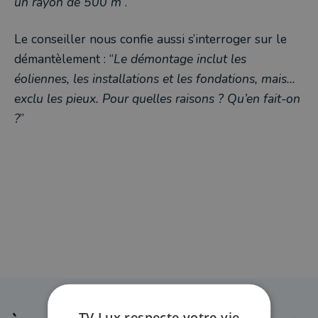
un rayon de 500 m
”.
Le conseiller nous confie aussi s’interroger sur le
démantèlement : “
Le démontage inclut les
éoliennes, les installations et les fondations, mais…
exclu les pieux. Pour quelles raisons ? Qu’en fait-on
?
”
TV Lux respecte votre vie