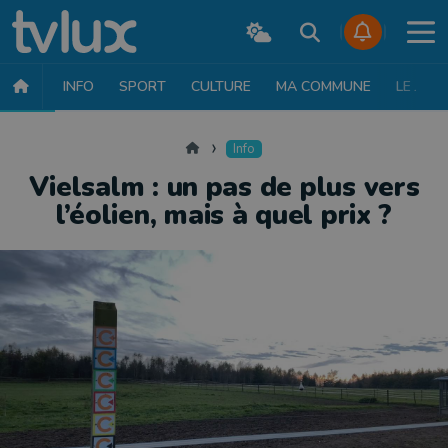
INFO
SPORT
CULTURE
MA COMMUNE
LE JT
INFO
FAITS DIVERS
POLITIQUE
SOCIÉTÉ
MOBILITÉ
SAN
Accueil
Info
Vielsalm : un pas de plus vers
l’éolien, mais à quel prix ?