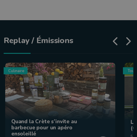
Replay / Émissions
Culinaire
Tour
Quand la Crète s’invite au
La
barbecue pour un apéro
(C
ensoleillé
5 a