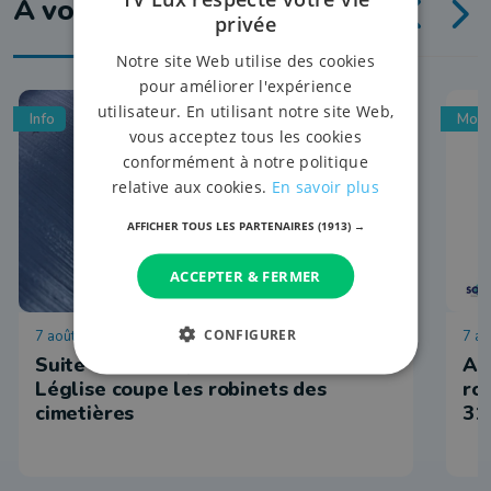
À voir aussi
privée
Notre site Web utilise des cookies
pour améliorer l'expérience
utilisateur. En utilisant notre site Web,
Info
Mobi
vous acceptez tous les cookies
conformément à notre politique
relative aux cookies.
En savoir plus
AFFICHER TOUS LES PARTENAIRES
(1913) →
ACCEPTER & FERMER
CONFIGURER
7 août 2026 à 16:21
7 ao
Suite à des vols, la commune de
Ar
Léglise coupe les robinets des
ro
cimetières
31