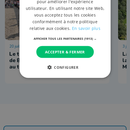
pour améliorer l'expérience
utilisateur. En utilisant notre site Web,
vous acceptez tous les cookies
conformément à notre politique
relative aux cookies.
En savoir plus
AFFICHER TOUS LES PARTENAIRES
(1913) →
20 juillet 2026 à 10:31
3 ju
ACCEPTER & FERMER
Le temps d'un week-end, le château
La
de Bouillon a replongé les visiteurs
la
au temps des mousquetaires
Ma
CONFIGURER