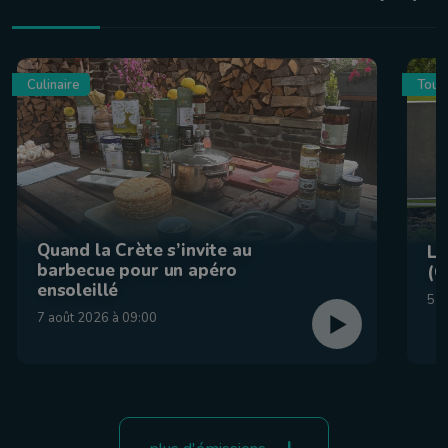
Culinaire
Tour
Quand la Crète s’invite au
La
barbecue pour un apéro
(C
ensoleillé
5 a
7 août 2026 à 09:00