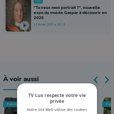
Info
"Tu veux mon portrait ?", nouvelle
expo du musée Gaspar à découvrir en
2025
12 février 2025 à 18:13
À voir aussi
TV Lux respecte votre vie
privée
Patrimoine
Patr
Notre site Web utilise des cookies