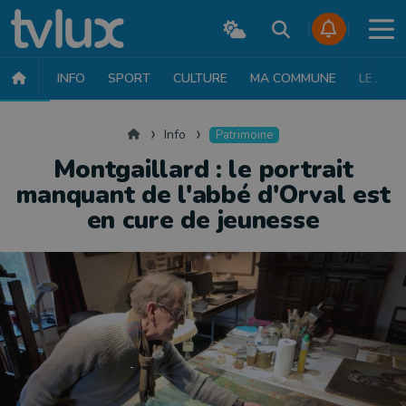
INFO
SPORT
CULTURE
MA COMMUNE
LE JT
INFO
FAITS DIVERS
POLITIQUE
SOCIÉTÉ
MOBILITÉ
SAN
Accueil
Info
Patrimoine
Montgaillard : le portrait
manquant de l'abbé d'Orval est
en cure de jeunesse