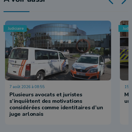
Judiciaire
Judic
7 août 2026 à 08:55
15 j
Plusieurs avocats et juristes
Ma
s’inquiètent des motivations
un
considérées comme identitaires d’un
juge arlonais