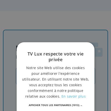
Newsletter
TV Lux respecte votre vie
Rejoignez-nous
privée
Notre site Web utilise des cookies
pour améliorer l'expérience
JE M'INSCRIS
utilisateur. En utilisant notre site Web,
vous acceptez tous les cookies
conformément à notre politique
Recevez nos newsletters pour ne rien manquer
de l'info, du sport et de nos émissions
relative aux cookies.
En savoir plus
AFFICHER TOUS LES PARTENAIRES
(1913) →