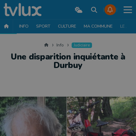
INFO
SPORT
CULTURE
MA COMMUNE
LE JT
INFO
FAITS DIVERS
POLITIQUE
SOCIÉTÉ
MOBILITÉ
SAN
Accueil
Info
Judiciaire
Une disparition inquiétante à
Durbuy