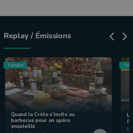
Replay / Émissions
Culinaire
Tour
Quand la Crète s’invite au
La
barbecue pour un apéro
(C
ensoleillé
5 a