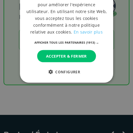
Football
pour améliorer l'expérience
utilisateur. En utilisant notre site Web,
Les résultats
vous acceptez tous les cookies
conformément à notre politique
relative aux cookies.
En savoir plus
LES RÉSULTATS
AFFICHER TOUS LES PARTENAIRES
(1913) →
ACCEPTER & FERMER
Chaque week-end retrouvez les derniers
résultats de votre équipe favorite
CONFIGURER