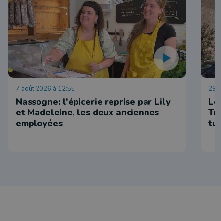
7 août 2026 à 12:55
29 j
Nassogne: l'épicerie reprise par Lily
Le
et Madeleine, les deux anciennes
Tr
employées
tu