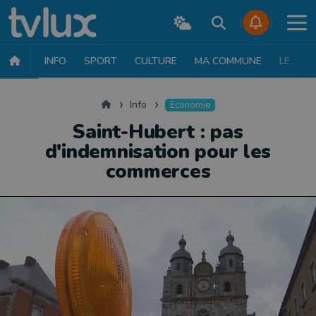
INFO
SPORT
CULTURE
MA COMMUNE
LE JT
INFO
FAITS DIVERS
POLITIQUE
SOCIÉTÉ
MOBILITÉ
SAN
Accueil
Info
Economie
Saint-Hubert : pas
d'indemnisation pour les
commerces