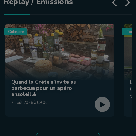
Replay / Émissions
Culinaire
Tour
Quand la Crète s’invite au
La
barbecue pour un apéro
(C
ensoleillé
5 a
7 août 2026 à 09:00