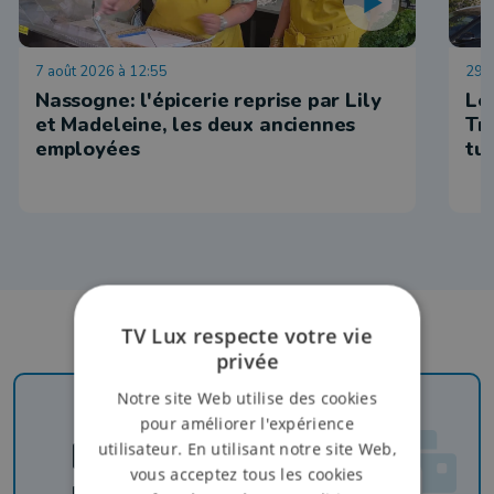
7 août 2026 à 12:55
29 j
Nassogne: l'épicerie reprise par Lily
Le
et Madeleine, les deux anciennes
Tr
employées
tu
TV Lux respecte votre vie
privée
Notre site Web utilise des cookies
pour améliorer l'expérience
Newsletter
utilisateur. En utilisant notre site Web,
vous acceptez tous les cookies