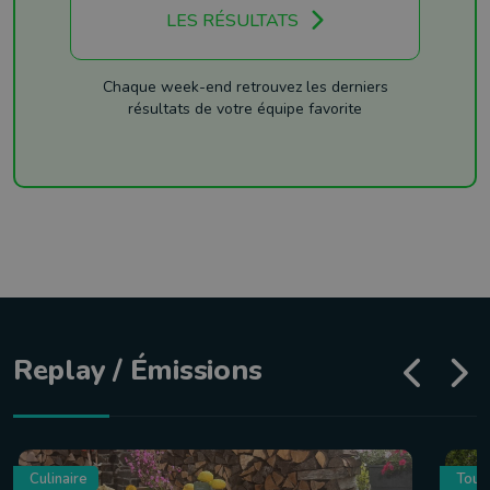
LES RÉSULTATS
Chaque week-end retrouvez les derniers
résultats de votre équipe favorite
Replay / Émissions
Culinaire
Tour