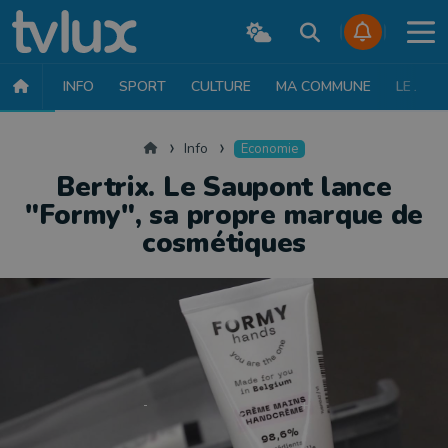
INFO
SPORT
CULTURE
MA COMMUNE
LE JT
INFO
FAITS DIVERS
POLITIQUE
SOCIÉTÉ
MOBILITÉ
SAN
Accueil
Info
Economie
Bertrix. Le Saupont lance
"Formy", sa propre marque de
cosmétiques