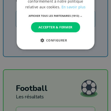
Rejoignez-nous
conformément à notre politique
relative aux cookies.
En savoir plus
AFFICHER TOUS LES PARTENAIRES
(1913) →
JE M'INSCRIS
ACCEPTER & FERMER
Recevez nos newsletters pour ne rien manquer
de l'info, du sport et de nos émissions
CONFIGURER
Football
Les résultats