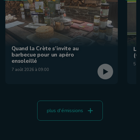
Quand la Crète s’invite au
La
barbecue pour un apéro
(C
ensoleillé
5 a
7 août 2026 à 09:00
plus d'émissions