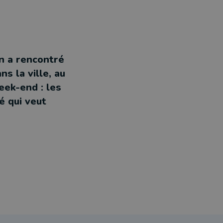
on a rencontré
s la ville, au
ek-end : les
é qui veut