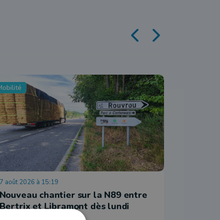
obilité
Economie
7 août 2026 à 15:19
7 août 202
Nouveau chantier sur la N89 entre
Nassogne
Bertrix et Libramont dès lundi
et Made
employ