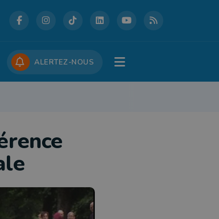
DCASTS
CONCOURS
JOBS
ALERTEZ-NOUS
RE
PATRIMOINE
DÉFENSE
FOLKLORE
JEUNESSE
TOURISME
férence
ale