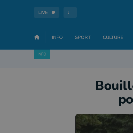
LIVE
JT
INFO
SPORT
CULTURE
INFO
FAITS DIVERS
POLITIQUE
SOCIÉTÉ
Bouill
po