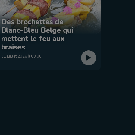
Des brochettes de
Blanc-Bleu Belge qui
La ba
mettent le feu aux
: Éta
braises
29 juillet
31 juillet 2026 à 09:00