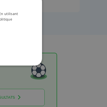
En utilisant
olitique
SULTATS