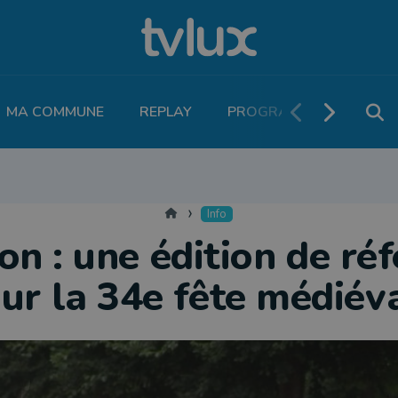
MA COMMUNE
REPLAY
PROGRAMME TV
PO
MOBILITÉ
SANTÉ
VIVALIA
ECONOMIE
AGRICULTURE
NATU
Accueil
Info
on : une édition de ré
ur la 34e fête médiév